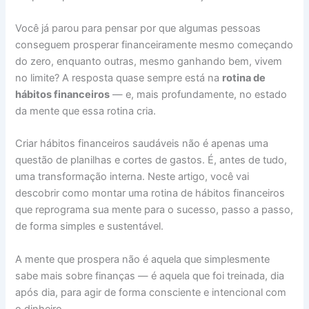
e
t
t
e
e
t
p
k
s
p
a
b
e
s
a
g
o
e
e
e
y
r
Você já parou para pensar por que algumas pessoas
conseguem prosperar financeiramente mesmo começando
o
r
A
d
r
d
d
n
L
e
do zero, enquanto outras, mesmo ganhando bem, vivem
o
e
p
s
a
o
I
g
i
no limite? A resposta quase sempre está na
rotina de
k
s
p
m
n
n
e
n
hábitos financeiros
— e, mais profundamente, no estado
da mente que essa rotina cria.
t
r
k
Criar hábitos financeiros saudáveis não é apenas uma
questão de planilhas e cortes de gastos. É, antes de tudo,
uma transformação interna. Neste artigo, você vai
descobrir como montar uma rotina de hábitos financeiros
que reprograma sua mente para o sucesso, passo a passo,
de forma simples e sustentável.
A mente que prospera não é aquela que simplesmente
sabe mais sobre finanças — é aquela que foi treinada, dia
após dia, para agir de forma consciente e intencional com
o dinheiro.