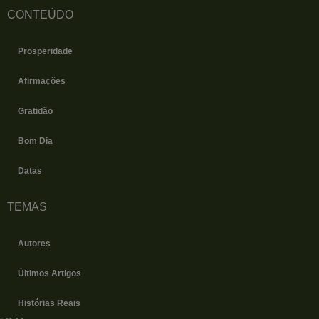
e
t
t
CONTEÚDO
b
a
u
o
g
b
o
r
e
k
a
m
Prosperidade
Afirmações
Gratidão
Bom Dia
Datas
TEMAS
Autores
Últimos Artigos
Histórias Reais