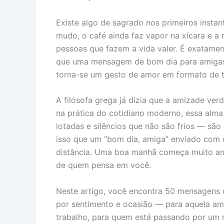
b
e
s
a
g
o
e
o
r
A
d
r
d
Existe algo de sagrado nos primeiros insta
mudo, o café ainda faz vapor na xícara e a 
o
e
p
s
a
o
I
pessoas que fazem a vida valer. É exatament
k
s
p
m
n
que uma mensagem de bom dia para amigas 
t
torna-se um gesto de amor em formato de t
A filósofa grega já dizia que a amizade ver
na prática do cotidiano moderno, essa alma
lotadas e silêncios que não são frios — sã
isso que um “bom dia, amiga” enviado com 
distância. Uma boa manhã começa muito an
de quem pensa em você.
Neste artigo, você encontra 50 mensagens 
por sentimento e ocasião — para aquela ami
trabalho, para quem está passando por um 