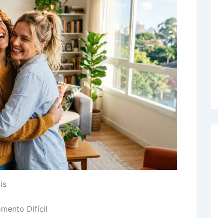
is
ento Difícil