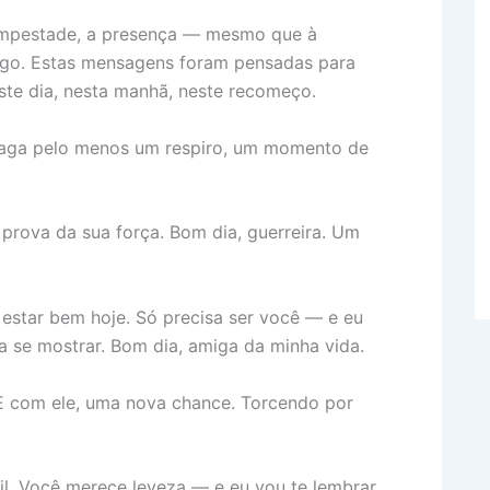
mpestade, a presença — mesmo que à
igo. Estas mensagens foram pensadas para
ste dia, nesta manhã, neste recomeço.
traga pelo menos um respiro, um momento de
prova da sua força. Bom dia, guerreira. Um
 estar bem hoje. Só precisa ser você — e eu
ia se mostrar. Bom dia, amiga da minha vida.
 E com ele, uma nova chance. Torcendo por
til. Você merece leveza — e eu vou te lembrar