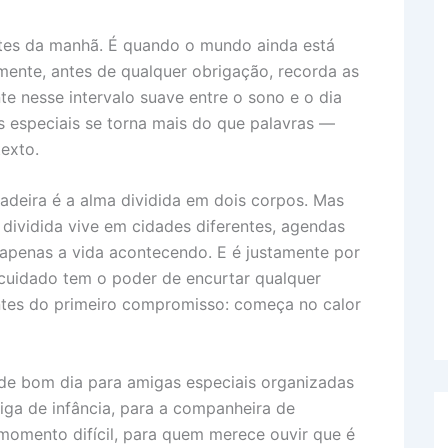
e
e
L
e
d
n
i
ntes da manhã. É quando o mundo ainda está
mente, antes de qualquer obrigação, recorda as
g
n
e nesse intervalo suave entre o sono e o dia
n
e
k
especiais se torna mais do que palavras —
r
exto.
dadeira é a alma dividida em dois corpos. Mas
 dividida vive em cidades diferentes, agendas
o apenas a vida acontecendo. E é justamente por
cuidado tem o poder de encurtar qualquer
tes do primeiro compromisso: começa no calor
de bom dia para amigas especiais organizadas
ga de infância, para a companheira de
momento difícil, para quem merece ouvir que é