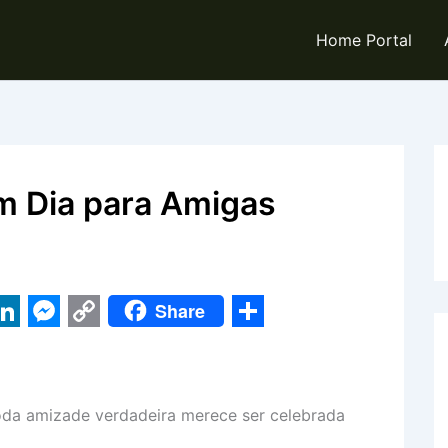
Home Portal
 Dia para Amigas
Share
L
M
C
S
e
o
h
n
s
p
a
da amizade verdadeira merece ser celebrada
k
s
y
r