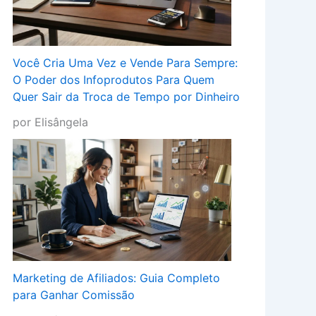
Você Cria Uma Vez e Vende Para Sempre:
O Poder dos Infoprodutos Para Quem
Quer Sair da Troca de Tempo por Dinheiro
por Elisângela
Marketing de Afiliados: Guia Completo
para Ganhar Comissão