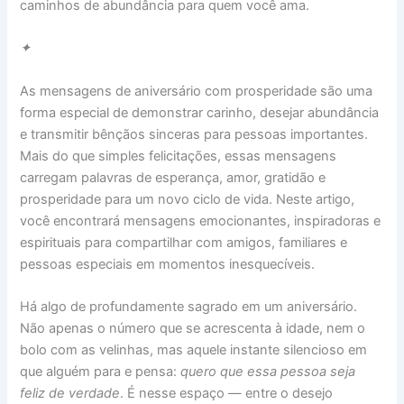
b
e
s
a
g
o
e
e
e
y
r
caminhos de abundância para quem você ama.
o
r
A
d
r
d
d
n
L
e
✦
o
e
p
s
a
o
I
g
i
k
s
p
m
n
n
e
n
As mensagens de aniversário com prosperidade são uma
forma especial de demonstrar carinho, desejar abundância
t
r
k
e transmitir bênçãos sinceras para pessoas importantes.
Mais do que simples felicitações, essas mensagens
carregam palavras de esperança, amor, gratidão e
prosperidade para um novo ciclo de vida. Neste artigo,
você encontrará mensagens emocionantes, inspiradoras e
espirituais para compartilhar com amigos, familiares e
pessoas especiais em momentos inesquecíveis.
Há algo de profundamente sagrado em um aniversário.
Não apenas o número que se acrescenta à idade, nem o
bolo com as velinhas, mas aquele instante silencioso em
que alguém para e pensa:
quero que essa pessoa seja
feliz de verdade
. É nesse espaço — entre o desejo