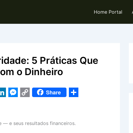
Home Portal
idade: 5 Práticas Que
om o Dinheiro
Share
L
M
C
S
e
o
h
n
s
p
a
 — e seus resultados financeiros.
k
s
y
r