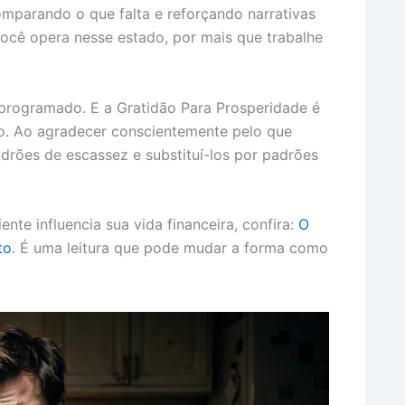
parando o que falta e reforçando narrativas
ocê opera nesse estado, por mais que trabalhe
programado. E a Gratidão Para Prosperidade é
so. Ao agradecer conscientemente pelo que
rões de escassez e substituí-los por padrões
te influencia sua vida financeira, confira:
O
to
. É uma leitura que pode mudar a forma como