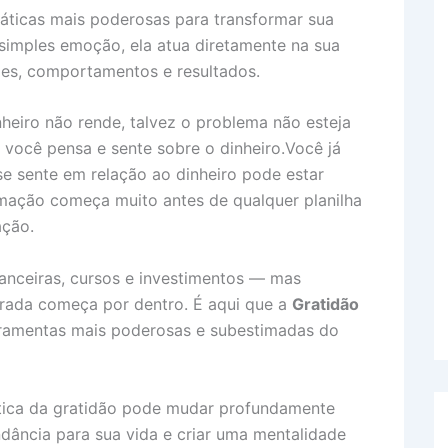
e
e
L
e
áticas mais poderosas para transformar sua
d
n
i
simples emoção, ela atua diretamente na sua
sões, comportamentos e resultados.
g
n
n
e
k
heiro não rende, talvez o problema não esteja
r
você pensa e sente sobre o dinheiro.Você já
e sente em relação ao dinheiro pode estar
mação começa muito antes de qualquer planilha
ação.
nanceiras, cursos e investimentos — mas
rada começa por dentro. É aqui que a
Gratidão
ramentas mais poderosas e subestimadas do
ática da gratidão pode mudar profundamente
ndância para sua vida e criar uma mentalidade