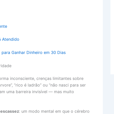
ente
á Atendido
o para Ganhar Dinheiro em 30 Dias
ridade
rma inconsciente, crenças limitantes sobre
vore”, “rico é ladrão” ou “não nasci para ser
iam uma barreira invisível — mas muito
 escassez
: um modo mental em que o cérebro