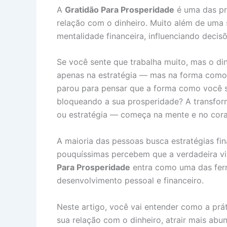
b
e
s
a
g
o
e
A
Gratidão Para Prosperidade
é uma das pr
o
r
A
d
r
d
relação com o dinheiro. Muito além de uma 
mentalidade financeira, influenciando deci
o
e
p
s
a
o
I
k
s
p
m
n
Se você sente que trabalha muito, mas o din
t
apenas na estratégia — mas na forma como 
parou para pensar que a forma como você s
bloqueando a sua prosperidade? A transfor
ou estratégia — começa na mente e no cor
A maioria das pessoas busca estratégias fi
pouquíssimas percebem que a verdadeira vi
Para Prosperidade
entra como uma das fer
desenvolvimento pessoal e financeiro.
Neste artigo, você vai entender como a pr
sua relação com o dinheiro, atrair mais abu