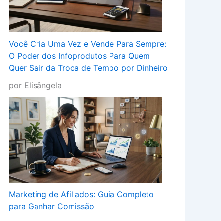
Você Cria Uma Vez e Vende Para Sempre:
O Poder dos Infoprodutos Para Quem
Quer Sair da Troca de Tempo por Dinheiro
por Elisângela
Marketing de Afiliados: Guia Completo
para Ganhar Comissão