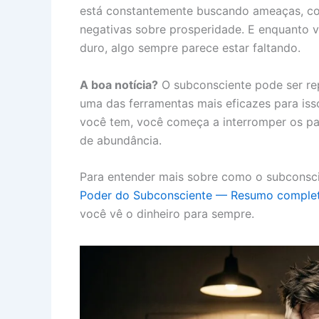
está constantemente buscando ameaças, com
negativas sobre prosperidade. E enquanto v
duro, algo sempre parece estar faltando.
A boa notícia?
O subconsciente pode ser re
uma das ferramentas mais eficazes para is
você tem, você começa a interromper os pad
de abundância.
Para entender mais sobre como o subconscien
Poder do Subconsciente — Resumo comple
você vê o dinheiro para sempre.