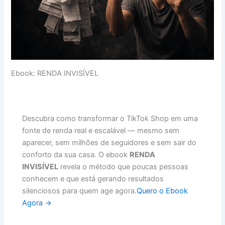
Ebook: RENDA INVISÍVEL
Descubra como transformar o TikTok Shop em uma
fonte de renda real e escalável — mesmo sem
aparecer, sem milhões de seguidores e sem sair do
conforto da sua casa. O ebook
RENDA
INVISÍVEL
revela o método que poucas pessoas
conhecem e que está gerando resultados
silenciosos para quem age agora.
Quero o Ebook
Agora →