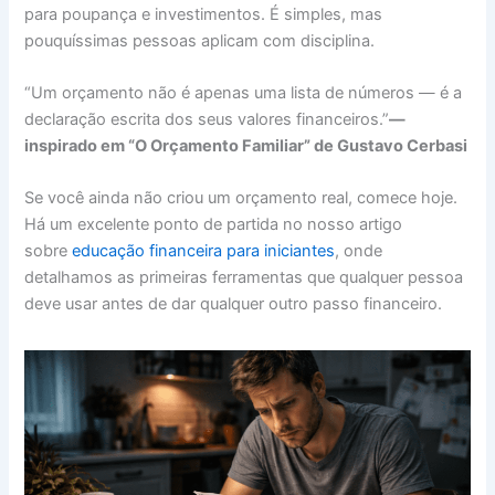
para poupança e investimentos. É simples, mas
pouquíssimas pessoas aplicam com disciplina.
“Um orçamento não é apenas uma lista de números — é a
declaração escrita dos seus valores financeiros.”
—
inspirado em “O Orçamento Familiar” de Gustavo Cerbasi
Se você ainda não criou um orçamento real, comece hoje.
Há um excelente ponto de partida no nosso artigo
sobre
educação financeira para iniciantes
, onde
detalhamos as primeiras ferramentas que qualquer pessoa
deve usar antes de dar qualquer outro passo financeiro.