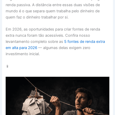
renda passiva. A distância entre essas duas visões de
mundo é o que separa quem trabalha pelo dinheiro de
quem faz o dinheiro trabalhar por si.
Em 2026, as oportunidades para criar fontes de renda
extra nunca foram tão acessíveis. Confira nosso
levantamento completo sobre as
5 fontes de renda extra
em alta para 2026
— algumas delas exigem zero
investimento inicial.
📱