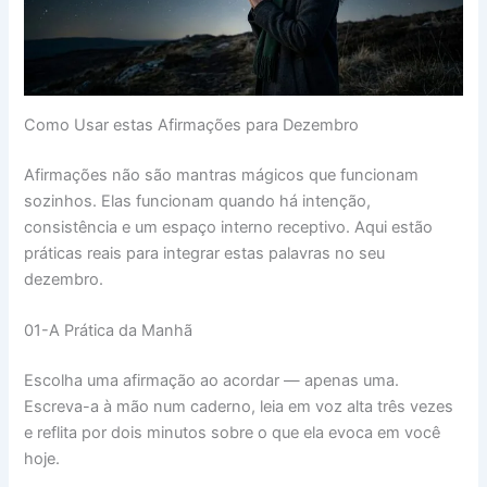
Como Usar estas Afirmações para Dezembro
Afirmações não são mantras mágicos que funcionam
sozinhos. Elas funcionam quando há intenção,
consistência e um espaço interno receptivo. Aqui estão
práticas reais para integrar estas palavras no seu
dezembro.
01-A Prática da Manhã
Escolha uma afirmação ao acordar — apenas uma.
Escreva-a à mão num caderno, leia em voz alta três vezes
e reflita por dois minutos sobre o que ela evoca em você
hoje.