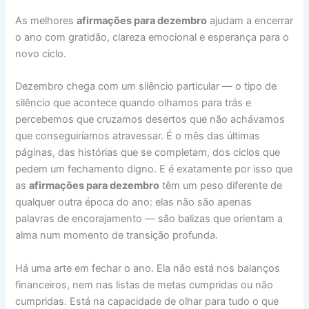
b
e
s
a
g
o
e
e
e
y
r
As melhores
afirmações para dezembro
ajudam a encerrar
o
r
A
d
r
d
d
n
L
e
o ano com gratidão, clareza emocional e esperança para o
o
e
p
s
a
o
I
g
i
novo ciclo.
k
s
p
m
n
n
e
n
Dezembro chega com um silêncio particular — o tipo de
t
r
k
silêncio que acontece quando olhamos para trás e
percebemos que cruzamos desertos que não achávamos
que conseguiríamos atravessar. É o mês das últimas
páginas, das histórias que se completam, dos ciclos que
pedem um fechamento digno. E é exatamente por isso que
as
afirmações para dezembro
têm um peso diferente de
qualquer outra época do ano: elas não são apenas
palavras de encorajamento — são balizas que orientam a
alma num momento de transição profunda.
Há uma arte em fechar o ano. Ela não está nos balanços
financeiros, nem nas listas de metas cumpridas ou não
cumpridas. Está na capacidade de olhar para tudo o que